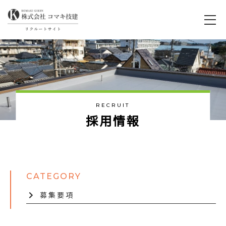
RECRUIT
採
用
情
報
募集要項