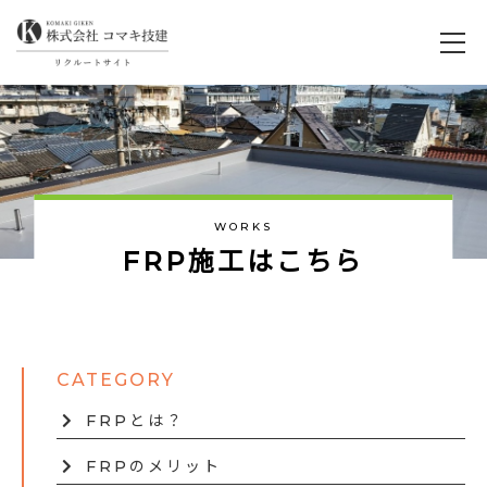
WORKS
F
R
P
施
工
は
こ
ち
ら
FRPとは？
FRPのメリット