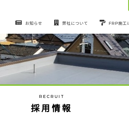
お知らせ
弊社について
FRP施工
RECRUIT
採
用
情
報