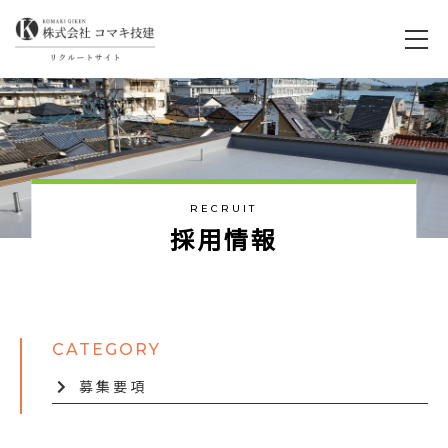
RECRUIT
採
用
情
報
募集要項