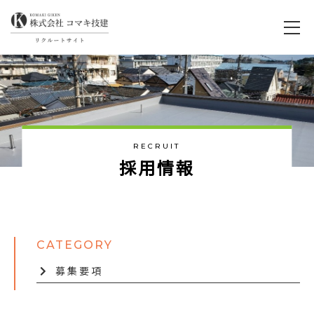
RECRUIT
採
用
情
報
募集要項