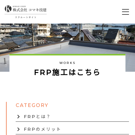
WORKS
F
R
P
施
工
は
こ
ち
ら
FRPとは？
FRPのメリット